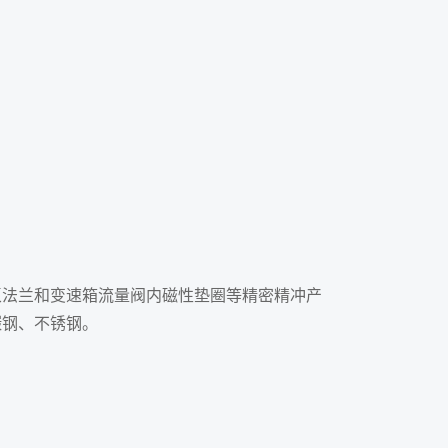
泵法兰和变速箱流量阀内磁性垫圈等精密精冲产
碳钢、不锈钢。